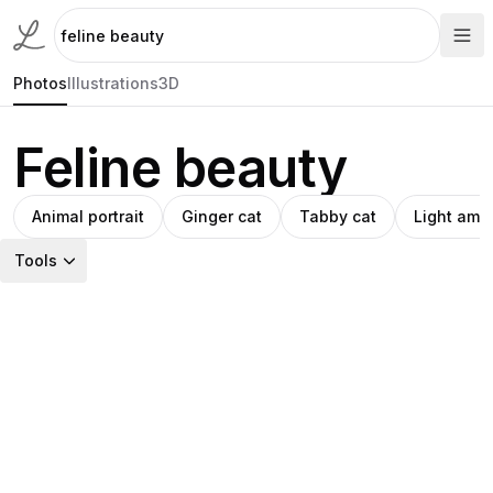
Photos
Illustrations
3D
Feline beauty
Animal portrait
Ginger cat
Tabby cat
Light amb
Tools